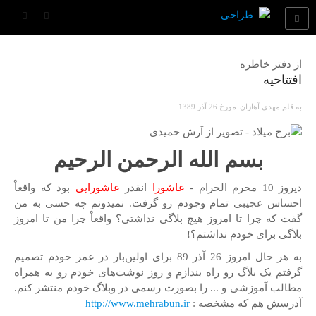
جدیدترین نوشته‌ها
از دفتر
خاطره
افتتاحیه
وب
به قلم
مهدی آهازان
مورخ 26 آذر 1389
مقاله
بسم الله الرحمن الرحیم
معرفی
دیروز 10 محرم الحرام -
عاشورا
انقدر
عاشورایی
بود که واقعاْ
احساس عجیبی تمام وجودم رو گرفت. نمیدونم چه حسی به من
خاطره
گفت که چرا تا امروز هیچ بلاگی نداشتی؟ واقعاْ چرا من تا امروز
بلاگی برای خودم نداشتم؟!
سفر
به هر حال امروز 26 آذر 89 برای اولین‌بار در عمر خودم تصمیم
گرفتم یک بلاگ رو راه بندازم و روز نوشت‌های خودم رو به همراه
مطالب آموزشی و ... را بصورت رسمی در وبلاگ خودم منتشر کنم.
موسیقی
آدرسش هم که مشخصه :
http://www.mehrabun.ir