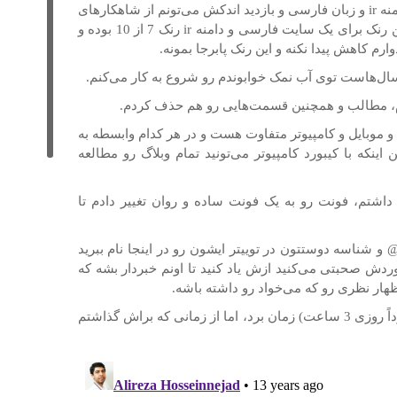
کوی مهر با رنک 5 از 10 رو با توجه به دامنه ir و زبان فارسی و بازدید اندکش می‌تونم از شاهکارهای
بدونم. تا امروز بهترین رنک برای یک سایت فارسی و دامنه ir رنک 7 از 10 بوده و
ل‌هاست توی آب نمک خوابوندم رو شروع به کار می‌کنم.
م، مطالب و همچنین قسمت‌هایی رو هم حذف کردم.
ت و موبایل و کامپیوتر متفاوت هست و در هر کدام وابسطه به
نکه با کیبورد کامپیوتر می‌تونید تمام وبلاگ رو مطالعه
اشتم، فونت رو به یک فونت ساده و روان تغییر دادم تا
 @ و شناسه دوستتون در توییتر ایشون رو در اینجا نام ببرید
Ma@) یا اگر در موردش صحبتی می‌کنید ازش یاد کنید تا اونم خبردار بشه که
هار نظری رو که می‌خواد رو داشته باشه.
در کل این تبدیل نزدیک به یک هفته (حدوداً روزی 3 ساعت) زمان برد، اما از زمانی که براش گذاشتم