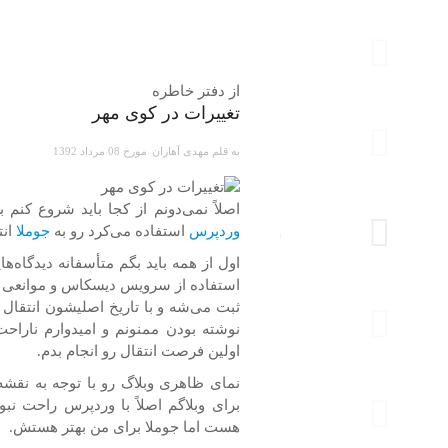
از دفتر
خاطره
تغییرات در کوی مهر
به قلم
مهدی آهازان
مورخ 08 مرداد 1392
خاطره
اصلاً نمی‌دونم از کجا باید شروع کنم 
وردپرس
استفاده می‌کرد رو به
جوملا
ان
اول از همه باید بگم متأسفانه دیدگاه‌
استفاده از سرویس دیسکاس و موانعی که
ثبت می‌شه و با تاریخ اصلیشون انتقال 
نوشته بودن ممنونم و امیدوارم نارا
اولین فرصت انتقال رو انجام بدم.
نمای ظاهری وبلاگ رو با توجه به نقشه 
برای وبلاگم اصلاً با وردپرس راحت ن
هست اما جوملا برای من بهتر هستش.